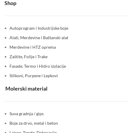
Shop
Autoprogram i Industrijske boje
Alati, Merdevine i Baštanski alat
Merdevine i HTZ oprema
Zaštite, Folije i Trake
Fasade, Termo i Hidro izolacije
Silikoni, Purpene i Lepkovi
Molerski material
Suva gradnja / gips
Boje za drvo, metal i beton
Lajsne, Tapete, Dekoracije