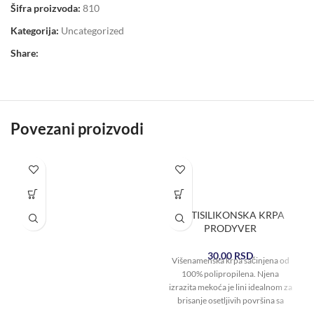
Šifra proizvoda:
810
Kategorija:
Uncategorized
Share:
Povezani proizvodi
ANTISILIKONSKA KRPA
PRODYVER
30,00
RSD
Višenamenska krpa sačinjena od
100% polipropilena. Njena
izrazita mekoća je lini idealnom za
brisanje osetljivih površina sa
vodom ili hemikalijama.