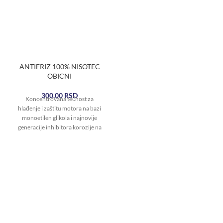
ANTIFRIZ 100% NISOTEC
OBICNI
300,00
RSD
Koncentrovana tečnost za
hlađenje i zaštitu motora na bazi
monoetilen glikola i najnovije
generacije inhibitora korozije na
bazi „OAT tehnologije“.