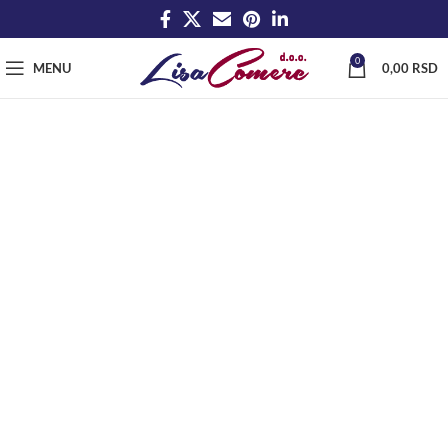
0
MENU
0,00
RSD