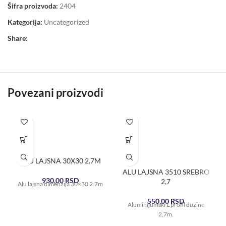
Šifra proizvoda:
2404
Kategorija:
Uncategorized
Share:
Povezani proizvodi
ALU LAJSNA 30X30 2.7M
ALU LAJSNA 3510 SREBRO
930,00
RSD
2,7
Alu lajsna dimenzija 30×30 2.7m
550,00
RSD
Aluminijumski L profil duzine
2,7m.