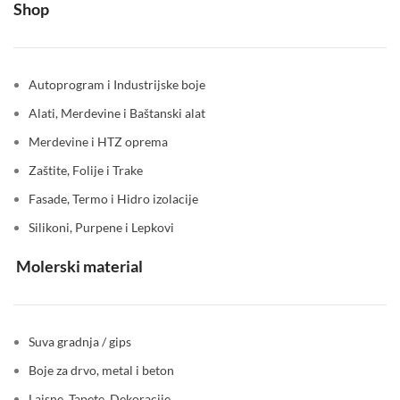
Shop
Autoprogram i Industrijske boje
Alati, Merdevine i Baštanski alat
Merdevine i HTZ oprema
Zaštite, Folije i Trake
Fasade, Termo i Hidro izolacije
Silikoni, Purpene i Lepkovi
Molerski material
Suva gradnja / gips
Boje za drvo, metal i beton
Lajsne, Tapete, Dekoracije