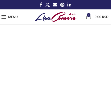
0
MENU
0,00
RSD