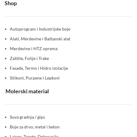
Shop
Autoprogram i Industrijske boje
Alati, Merdevine i Baštanski alat
Merdevine i HTZ oprema
Zaštite, Folije i Trake
Fasade, Termo i Hidro izolacije
Silikoni, Purpene i Lepkovi
Molerski material
Suva gradnja / gips
Boje za drvo, metal i beton
Lajsne, Tapete, Dekoracije