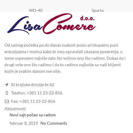
WD-40
Sparta
Od samog početka pa do danas svakom poslu pristupamo puni
entuzijazma i motiva kako bi smo opravdali ukazano poverenje, u
tome uspevamo najviše zato što volimo ono što radimo. Dokaz da i
drugi vole ono što radimo i da to radimo najbolje su naši klijenti
kojih je svakim danom sve više.
XI krajiske divizije br.62
Telefon: +381 11 23-22-856
Fax: +381 11 23-22-856
Aktuelnosti
Novi sajt počeo sa radom
februar 8, 2019
No Comments