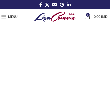
0
MENU
0,00
RSD