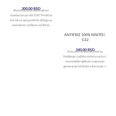
300,00
RSD
Aluminijumski dekorativni
nivelacioni profil 3587 Profil se
koristi za spoj podnih obloga sa
visinskom razlikom od 8mm.
Završna obrada 3587
ANTIFRIZ 100% NISOTEC
G12
340,00
RSD
Koncentrovana tečnost za
hlađenje i zaštitu motora na bazi
monoetilen glikola i najnovije
generacije inhibitora korozije na
bazi „OAT tehnologije“.