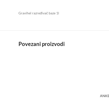
Gravihel razređivač baze 1l
Povezani proizvodi
ANKE