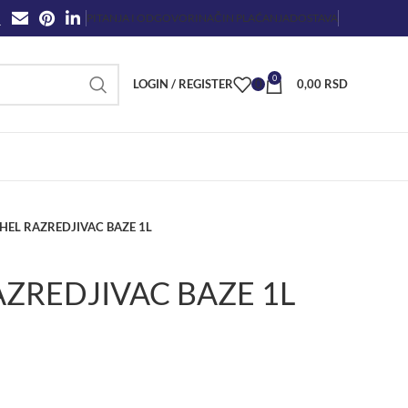
PITANJA I ODGOVORI
NAČIN PLAĆANJA
DOSTAVA
0
LOGIN / REGISTER
0
0,00
RSD
HEL RAZREDJIVAC BAZE 1L
AZREDJIVAC BAZE 1L