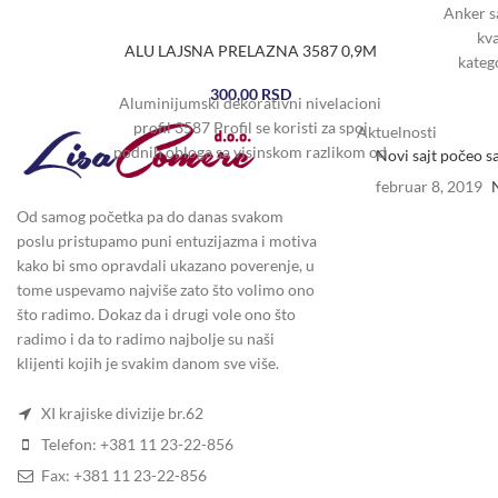
Anker s
kva
ALU LAJSNA PRELAZNA 3587 0,9M
katego
300,00
RSD
Aluminijumski dekorativni nivelacioni
profil 3587 Profil se koristi za spoj
Aktuelnosti
podnih obloga sa visinskom razlikom od
Novi sajt počeo s
8mm. Završna obrada 3587
februar 8, 2019
Od samog početka pa do danas svakom
poslu pristupamo puni entuzijazma i motiva
kako bi smo opravdali ukazano poverenje, u
tome uspevamo najviše zato što volimo ono
što radimo. Dokaz da i drugi vole ono što
radimo i da to radimo najbolje su naši
klijenti kojih je svakim danom sve više.
XI krajiske divizije br.62
Telefon: +381 11 23-22-856
Fax: +381 11 23-22-856