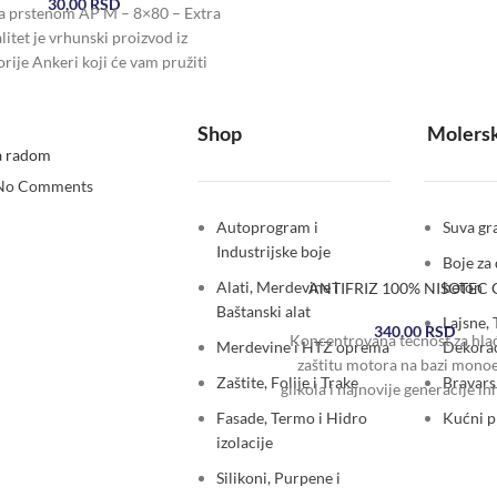
30,00
RSD
a prstenom AP M – 8×80 – Extra
litet je vrhunski proizvod iz
rije Ankeri koji će vam pružiti
Shop
Molersk
a radom
No Comments
Autoprogram i
Suva gra
Industrijske boje
Boje za 
Alati, Merdevine i
beton
ANTIFRIZ 100% NISOTEC 
Baštanski alat
Lajsne, 
340,00
RSD
Koncentrovana tečnost za hlađ
Merdevine i HTZ oprema
Dekorac
zaštitu motora na bazi monoe
Zaštite, Folije i Trake
Bravars
glikola i najnovije generacije in
korozije na bazi „OAT tehnolog
Fasade, Termo i Hidro
Kućni 
izolacije
Silikoni, Purpene i