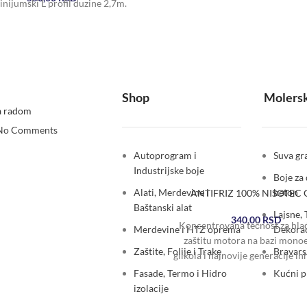
nijumski L profil duzine 2,7m.
Shop
Molersk
a radom
No Comments
Autoprogram i
Suva gra
Industrijske boje
Boje za 
Alati, Merdevine i
beton
ANTIFRIZ 100% NISOTEC 
Baštanski alat
Lajsne, 
340,00
RSD
Koncentrovana tečnost za hlađ
Merdevine i HTZ oprema
Dekorac
zaštitu motora na bazi monoe
Zaštite, Folije i Trake
Bravars
glikola i najnovije generacije in
korozije na bazi „OAT tehnolog
Fasade, Termo i Hidro
Kućni 
izolacije