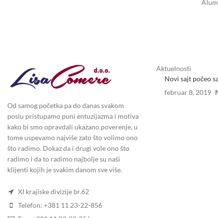
Alumi
Aktuelnosti
Novi sajt počeo s
februar 8, 2019
Od samog početka pa do danas svakom
poslu pristupamo puni entuzijazma i motiva
kako bi smo opravdali ukazano poverenje, u
tome uspevamo najviše zato što volimo ono
što radimo. Dokaz da i drugi vole ono što
radimo i da to radimo najbolje su naši
klijenti kojih je svakim danom sve više.
XI krajiske divizije br.62
Telefon: +381 11 23-22-856