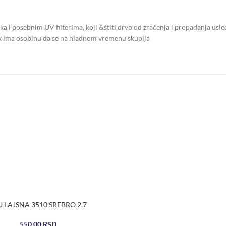
a i posebnim UV filterima, koji &štiti drvo od zračenja i propadanja usl
ak ima osobinu da se na hladnom vremenu skuplja
U LAJSNA 3510 SREBRO 2,7
550,00
RSD