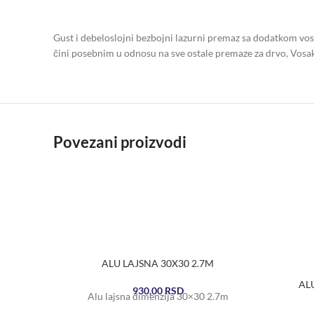
Gust i debeloslojni bezbojni lazurni premaz sa dodatkom vosk
čini posebnim u odnosu na sve ostale premaze za drvo, Vos
Povezani proizvodi
ALU LAJSNA 30X30 2.7M
AL
930,00
RSD
Alu lajsna dimenzija 30×30 2.7m