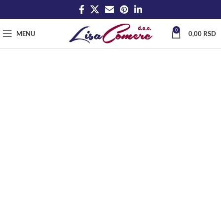
0
MENU
0,00
RSD