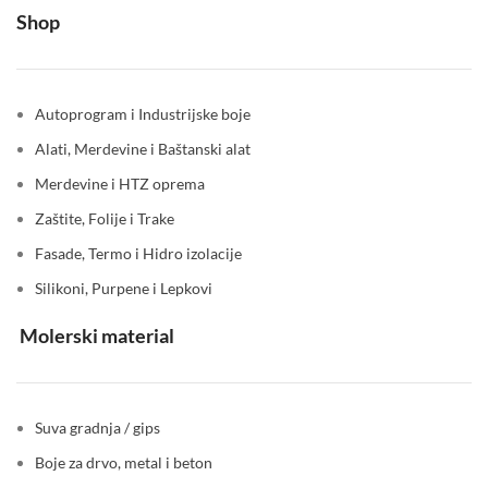
Shop
Autoprogram i Industrijske boje
Alati, Merdevine i Baštanski alat
Merdevine i HTZ oprema
Zaštite, Folije i Trake
Fasade, Termo i Hidro izolacije
Silikoni, Purpene i Lepkovi
Molerski material
Suva gradnja / gips
Boje za drvo, metal i beton