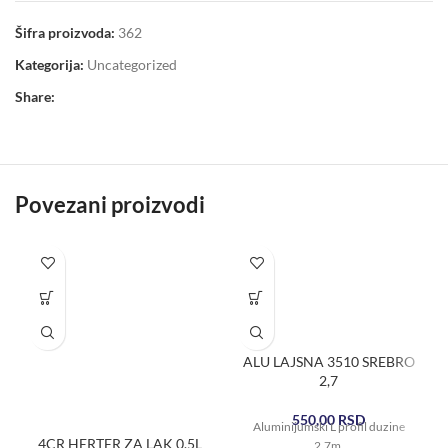
Šifra proizvoda:
362
Kategorija:
Uncategorized
Share:
Povezani proizvodi
ALU LAJSNA 3510 SREBRO
2,7
550,00
RSD
Aluminijumski L profil duzine
4CR HERTER ZA LAK 0.5L
2,7m.