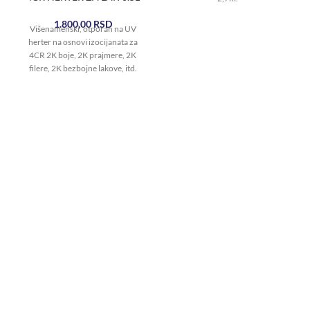
1.800,00
RSD
Višenamenski, otporan na UV
herter na osnovi izocijanata za
4CR 2K boje, 2K prajmere, 2K
filere, 2K bezbojne lakove, itd.