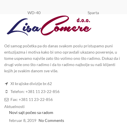
WD-40
Sparta
Od samog početka pa do danas svakom poslu pristupamo puni
entuzijazma i motiva kako bi smo opravdali ukazano poverenje, u
tome uspevamo najviše zato što volimo ono što radimo. Dokaz da i
drugi vole ono što radimo i da to radimo najbolje su naši klijenti
kojih je svakim danom sve više.
XI krajiske divizije br.62
Telefon: +381 11 23-22-856
Fax: +381 11 23-22-856
Aktuelnosti
Novi sajt počeo sa radom
februar 8, 2019
No Comments