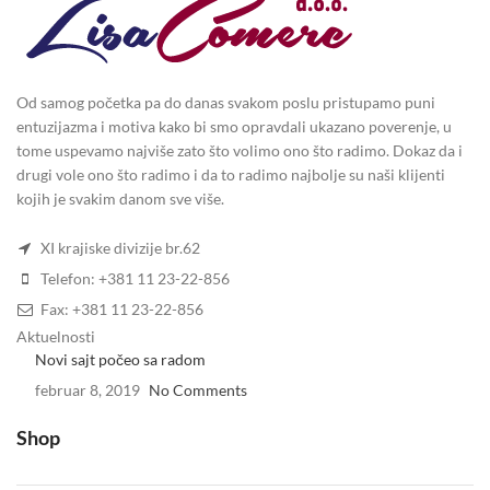
Od samog početka pa do danas svakom poslu pristupamo puni
entuzijazma i motiva kako bi smo opravdali ukazano poverenje, u
tome uspevamo najviše zato što volimo ono što radimo. Dokaz da i
drugi vole ono što radimo i da to radimo najbolje su naši klijenti
kojih je svakim danom sve više.
XI krajiske divizije br.62
Telefon: +381 11 23-22-856
Fax: +381 11 23-22-856
Aktuelnosti
Novi sajt počeo sa radom
februar 8, 2019
No Comments
Shop