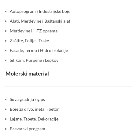
Autoprogram i Industrijske boje
Alati, Merdevine i Baštanski alat
Merdevine i HTZ oprema
Zaštite, Folije i Trake
Fasade, Termo i Hidro izolacije
Silikoni, Purpene i Lepkovi
Molerski material
Suva gradnja / gips
Boje za drvo, metal i beton
Lajsne, Tapete, Dekoracije
Bravarski program