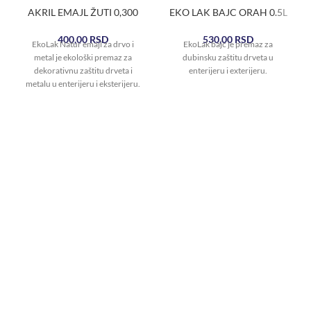
AKRIL EMAJL ŽUTI 0,300
EKO LAK BAJC ORAH 0.5L
400,00
RSD
530,00
RSD
EkoLak Natur emajl za drvo i
EkoLak bajc je premaz za
metal je ekološki premaz za
dubinsku zaštitu drveta u
dekorativnu zaštitu drveta i
enterijeru i exterijeru.
metalu u enterijeru i eksterijeru.
Izgradjen