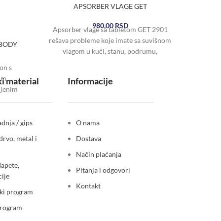
APSORBER VLAGE GET
980,00
RSD
Apsorber vlage sa tabletom GET 2901
rešava probleme koje imate sa suvišnom
 BODY
ASO
vlagom u kući, stanu, podrumu,
magacinu, vikendici. Sprečite
on s
im
i material
Informacije
ljenim
tnikom
om na
dnja / gips
O nama
drvo, metal i
Dostava
Način plaćanja
Tapete,
Pitanja i odgovori
ije
Kontakt
ki program
program