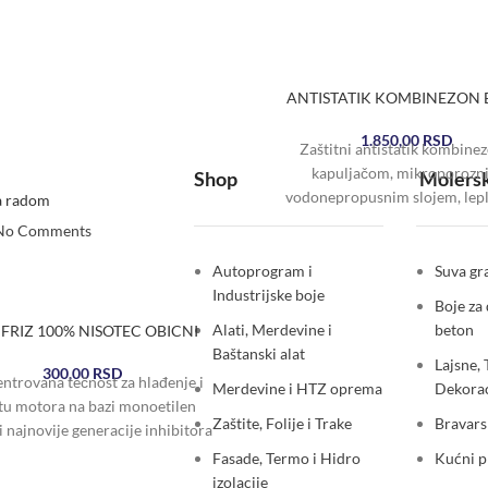
ANTISTATIK KOMBINEZON
1.850,00
RSD
Zaštitni antistatik kombinez
kapuljačom, mikroporozn
Shop
Molersk
vodonepropusnim slojem, lep
a radom
šavovima, samoljepljivim šti
No Comments
rajsfešlusa i elastičnom trak
zglobovima i nogama,
Autoprogram i
Suva gra
Industrijske boje
Boje za 
Alati, Merdevine i
beton
FRIZ 100% NISOTEC OBICNI
Baštanski alat
Lajsne, 
300,00
RSD
ntrovana tečnost za hlađenje i
Merdevine i HTZ oprema
Dekorac
itu motora na bazi monoetilen
Zaštite, Folije i Trake
Bravars
 i najnovije generacije inhibitora
ije na bazi „OAT tehnologije“.
Fasade, Termo i Hidro
Kućni 
izolacije