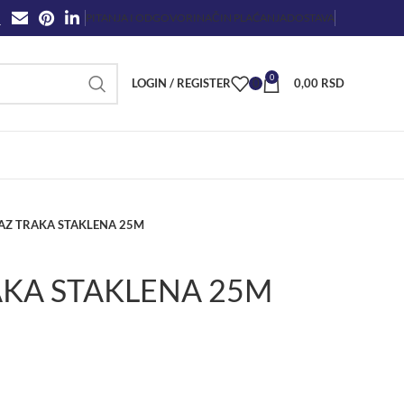
PITANJA I ODGOVORI
NAČIN PLAĆANJA
DOSTAVA
0
LOGIN / REGISTER
0
0,00
RSD
Z TRAKA STAKLENA 25M
KA STAKLENA 25M