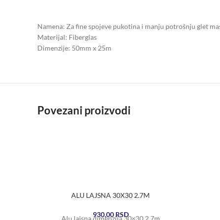
Namena: Za fine spojeve pukotina i manju potrošnju glet ma
Materijal: Fiberglas
Dimenzije: 50mm x 25m
Povezani proizvodi
ALU LAJSNA 30X30 2.7M
930,00
RSD
Alu lajsna dimenzija 30×30 2.7m