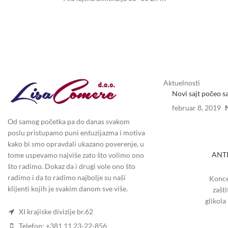
Aktuelnosti
Novi sajt počeo s
februar 8, 2019
Od samog početka pa do danas svakom
poslu pristupamo puni entuzijazma i motiva
kako bi smo opravdali ukazano poverenje, u
ANTI
tome uspevamo najviše zato što volimo ono
što radimo. Dokaz da i drugi vole ono što
radimo i da to radimo najbolje su naši
Konce
klijenti kojih je svakim danom sve više.
zašt
glikola
XI krajiske divizije br.62
koroz
Telefon: +381 11 23-22-856