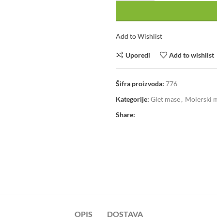
Add to Wishlist
Uporedi
Add to wishlist
Šifra proizvoda:
776
Kategorije:
Glet mase
,
Molerski m
Share:
OPIS
DOSTAVA