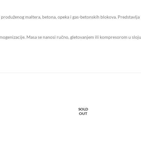
produženog maltera, betona, opeka i gas-betonskih blokova. Predstavlja 
nizacije. Masa se nanosi ručno, gletovanjem ili kompresorom u sloju o
SOLD
OUT