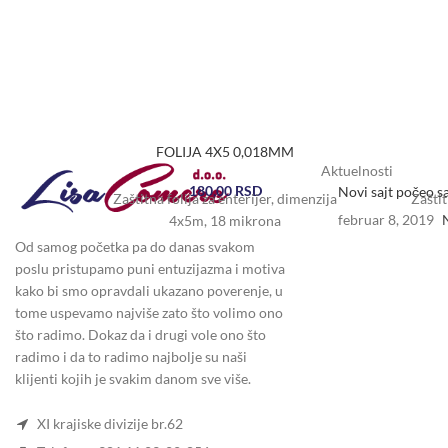
FOLIJA 4X5 0,018MM
Aktuelnosti
180,00
RSD
Novi sajt počeo s
Zaštitna folija za enterijer, dimenzija
Zaštit
februar 8, 2019
4x5m, 18 mikrona
Od samog početka pa do danas svakom
poslu pristupamo puni entuzijazma i motiva
kako bi smo opravdali ukazano poverenje, u
tome uspevamo najviše zato što volimo ono
što radimo. Dokaz da i drugi vole ono što
radimo i da to radimo najbolje su naši
klijenti kojih je svakim danom sve više.
XI krajiske divizije br.62