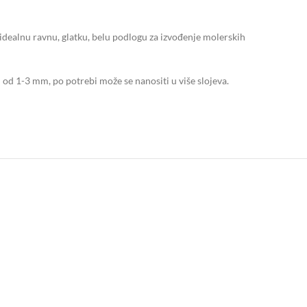
idealnu ravnu, glatku, belu podlogu za izvođenje molerskih
d 1-3 mm, po potrebi može se nanositi u više slojeva.