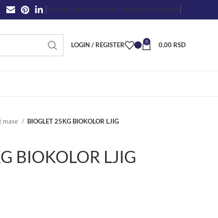
PITANJA I ODGOVORI
NAČIN PLAĆANJA
DOSTAVA
0
LOGIN / REGISTER
0
0,00
RSD
t mase
BIOGLET 25KG BIOKOLOR LJIG
G BIOKOLOR LJIG