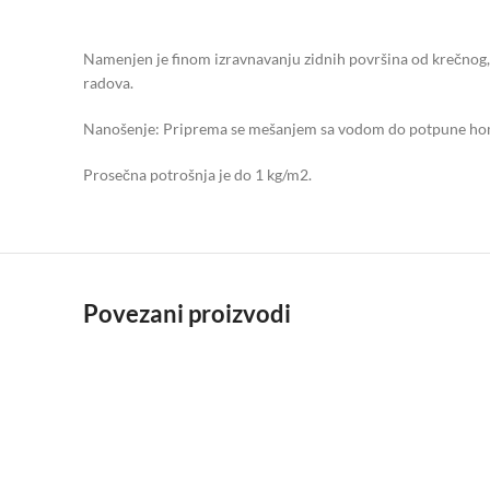
Namenjen je finom izravnavanju zidnih površina od krečnog, 
radova.
Nanošenje: Priprema se mešanjem sa vodom do potpune homoge
Prosečna potrošnja je do 1 kg/m2.
Povezani proizvodi