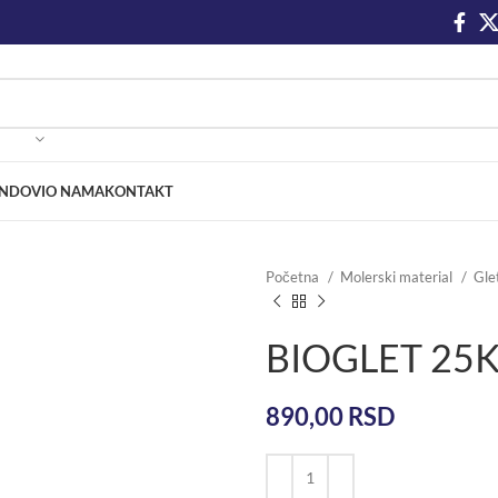
NDOVI
O NAMA
KONTAKT
Početna
Molerski material
Gle
BIOGLET 25K
890,00
RSD