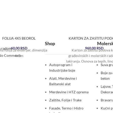
FOLIJA 4X5 BEOROL
KARTON ZA ZASTITU PO
Shop
Molersk
60,00
RSD
960,00
RSD
a radom
na folija za enterijer, dimenzija
Karton za zaštitu podova 
No Comments
4x5m
građevinskih i molerskih rad
lakiranja. Osnova za tepih, lin
Autoprogram i
Suva gra
laminat, brodski pod i park
Industrijske boje
Boje za 
Alati, Merdevine i
beton
Baštanski alat
Lajsne, 
Merdevine i HTZ oprema
Dekorac
Zaštite, Folije i Trake
Bravars
Fasade, Termo i Hidro
Kućni 