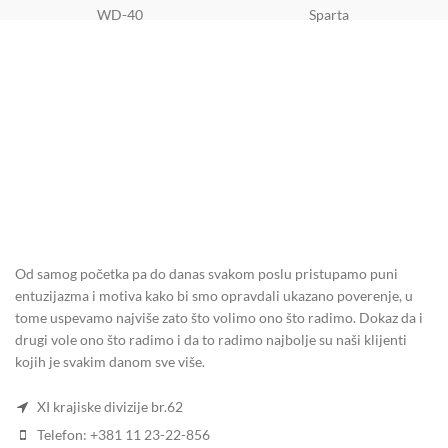
WD-40
Sparta
Od samog početka pa do danas svakom poslu pristupamo puni
entuzijazma i motiva kako bi smo opravdali ukazano poverenje, u
tome uspevamo najviše zato što volimo ono što radimo. Dokaz da i
drugi vole ono što radimo i da to radimo najbolje su naši klijenti
kojih je svakim danom sve više.
XI krajiske divizije br.62
Telefon: +381 11 23-22-856