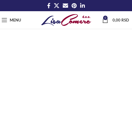
0
MENU
0,00
RSD