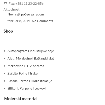
Fax: +381 11 23-22-856
Aktuelnosti
Novi sajt počeo sa radom
februar 8, 2019
No Comments
Shop
Autoprogram i Industrijske boje
Alati, Merdevine i Baštanski alat
Merdevine i HTZ oprema
Zaštite, Folije i Trake
Fasade, Termo i Hidro izolacije
Silikoni, Purpene i Lepkovi
Molerski material