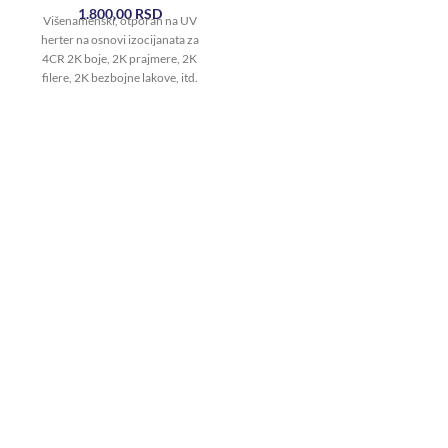
1.800,00
RSD
Višenamenski, otporan na UV
herter na osnovi izocijanata za
4CR 2K boje, 2K prajmere, 2K
filere, 2K bezbojne lakove, itd.