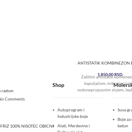
ANTISTATIK KOMBINEZON
1.850,00
RSD
Zaštitni antistatik kombinez
kapuljačom, mikroporozn
Shop
Molersk
vodonepropusnim slojem, lep
a radom
šavovima, samoljepljivim šti
No Comments
rajsfešlusa i elastičnom trak
zglobovima i nogama,
Autoprogram i
Suva gra
Industrijske boje
Boje za 
Alati, Merdevine i
beton
FRIZ 100% NISOTEC OBICNI