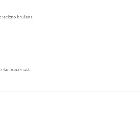
precizno brušena.
isoku preciznost.