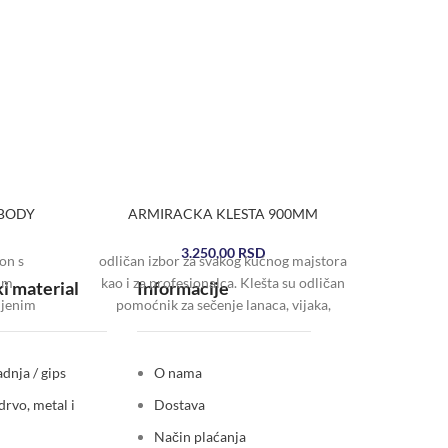
 BODY
ARMIRACKA KLESTA 900MM
BAT.L
3.250,00
RSD
on s
odličan izbor za svakog kućnog majstora
im
kao i za profesionalca. Klešta su odličan
i material
Informacije
ljenim
pomoćnik za sečenje lanaca, vijaka,
Multi
tnikom
šipki, čeličnih
7LED S
om na
AA
dnja / gips
O nama
drvo, metal i
Dostava
Način plaćanja