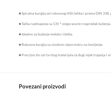
■ Spiralna burgija od robusnog HSS čelika i prema DIN 338, 
■ Tačka razdvajanja sa 135 ° osigurava brz napredak bušenja.
■ Idealno za bušenje metala i čelika.
■ Robusna burgija sa visokom otpornošću na lomljenje.
■ Precizno tlo od čvrstog materijala za dugi vijek trajanja i v
Povezani proizvodi