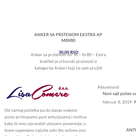
ANKER SA PRSTENOM EKSTRA AP
M8X80
30,00
RSD
Anker sa prstenom AP M – 8×80 – Extra
kvalitet je vrhunski proizvod iz
kategorije Ankeri koji će vam pružiti
Aktuelnosti
Novi sajt počeo s
februar 8, 2019
Od samog početka pa do danas svakom
poslu pristupamo puni entuzijazma i motiva
kako bi smo opravdali ukazano poverenje, u
ANTI
tome uspevamo najviše zato što volimo ono