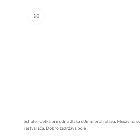
Click to enlarge
Schuler Četka prirodna dlaka 60mm profi plava. Mešavina svet
rastvarača. Dobro zadržava boje