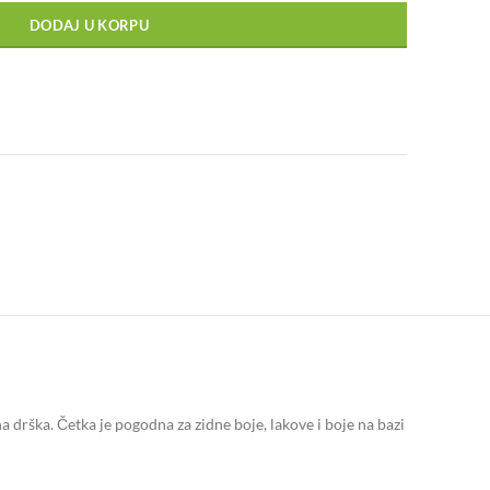
DODAJ U KORPU
drška. Četka je pogodna za zidne boje, lakove i boje na bazi