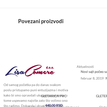
Povezani proizvodi
Aktuelnosti
Novi sajt počeo s
februar 8, 2019
Od samog početka pa do danas svakom
poslu pristupamo puni entuzijazma i motiva
kako bi smo opravdali ukazano poverenje, u
GLETARICA PVC
GLETE
tome uspevamo najviše zato što volimo ono
440,00
RSD
što radimo. Dokaz da i drugi vole ono što