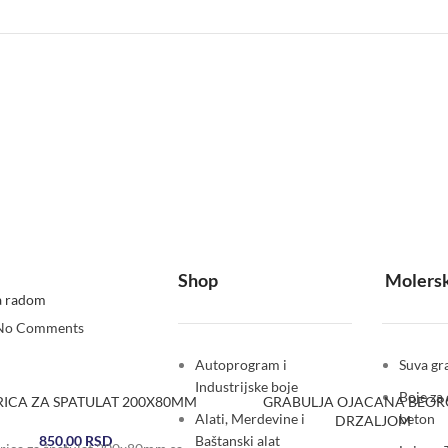
Shop
Molersk
a radom
No Comments
Autoprogram i
Suva gra
Industrijske boje
Boje za 
RICA ZA SPATULAT 200X80MM
GRABULJA OJACANA BEOR
Alati, Merdevine i
beton
DRZALJOM
850,00
RSD
Baštanski alat