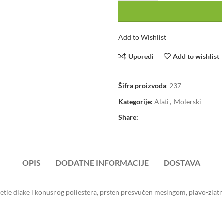
Add to Wishlist
Uporedi
Add to wishlist
Šifra proizvoda:
237
Kategorije:
Alati
,
Molerski
Share:
OPIS
DODATNE INFORMACIJE
DOSTAVA
le dlake i konusnog poliestera, prsten presvučen mesingom, plavo-zlatna 