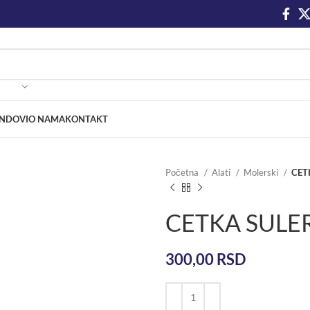
NDOVI
O NAMA
KONTAKT
Početna
Alati
Molerski
CET
CETKA SULER
300,00
RSD