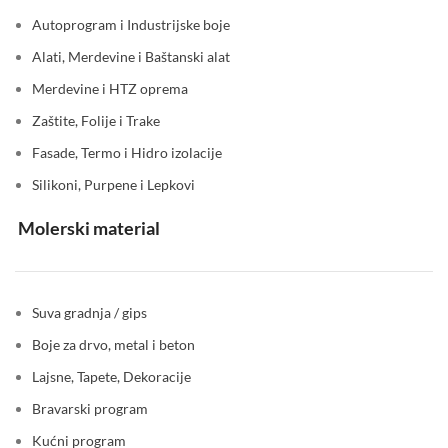
Autoprogram i Industrijske boje
Alati, Merdevine i Baštanski alat
Merdevine i HTZ oprema
Zaštite, Folije i Trake
Fasade, Termo i Hidro izolacije
Silikoni, Purpene i Lepkovi
Molerski material
Suva gradnja / gips
Boje za drvo, metal i beton
Lajsne, Tapete, Dekoracije
Bravarski program
Kućni program