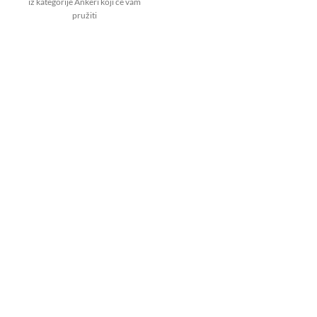
iz kategorije Ankeri koji će vam
pružiti