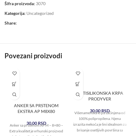
Šifra proizvoda:
3070
Kategorija:
Uncategorized
Share:
Povezani proizvodi
ANTISILIKONSKA KRPA
PRODYVER
ANKER SA PRSTENOM
30,00
RSD
EKSTRA AP M8X80
Višenamenska krpa sačinjena od
100% polipropilena. Njena
30,00
RSD
izrazita mekoća je lini idealnom za
Anker sa prstenom AP M – 8×80 –
brisanje osetljivih površina sa
Extra kvalitet je vrhunski proizvod
vodom ili hemikalijama.