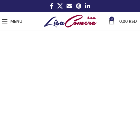
0
MENU
0,00
RSD