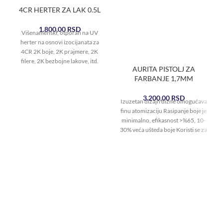
4CR HERTER ZA LAK 0.5L
1.800,00
RSD
Višenamenski, otporan na UV
herter na osnovi izocijanata za
4CR 2K boje, 2K prajmere, 2K
filere, 2K bezbojne lakove, itd.
AURITA PISTOLJ ZA
FARBANJE 1,7MM
3.200,00
RSD
Izuzetan dizajn dizne omogućava
finu atomizaciju Rasipanje boje je
minimalno, efikasnost >%65, 10-
30% veća ušteda boje Koristi se za
nonošenje