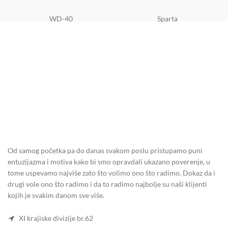
WD-40
Sparta
Od samog početka pa do danas svakom poslu pristupamo puni
entuzijazma i motiva kako bi smo opravdali ukazano poverenje, u
tome uspevamo najviše zato što volimo ono što radimo. Dokaz da i
drugi vole ono što radimo i da to radimo najbolje su naši klijenti
kojih je svakim danom sve više.
XI krajiske divizije br.62