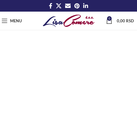
0
MENU
0,00
RSD