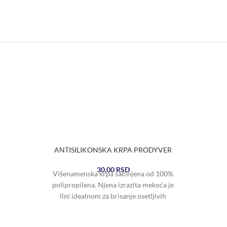
ANTISILIKONSKA KRPA PRODYVER
30,00
RSD
Višenamenska krpa sačinjena od 100%
polipropilena. Njena izrazita mekoća je
lini idealnom za brisanje osetljivih
površina sa vodom ili hemikalijama.