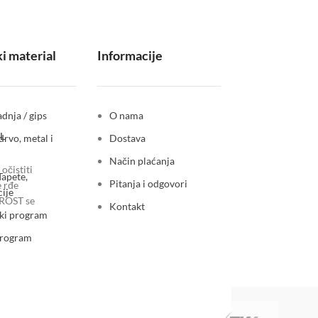
i material
Informacije
dnja / gips
O nama
AURITA
L
drvo, metal i
Dostava
Izuzet
Način plaćanja
at
očistiti
Tapete,
minima
Pitanja i odgovori
e rđe
ije
veća ušt
IROST se
Kontakt
ki program
li
program