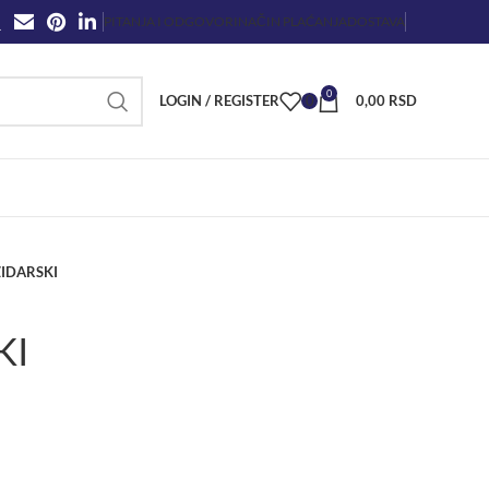
PITANJA I ODGOVORI
NAČIN PLAĆANJA
DOSTAVA
0
LOGIN / REGISTER
0
0,00
RSD
ZIDARSKI
KI