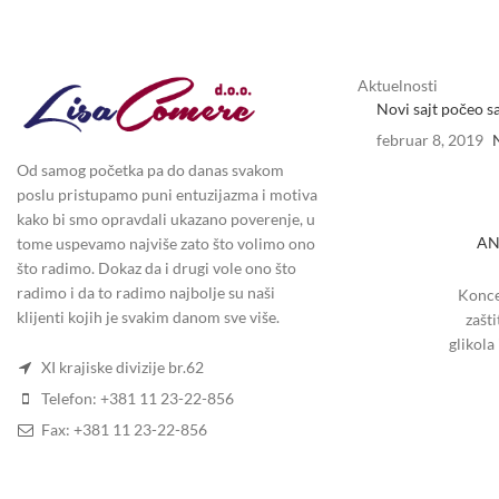
Aktuelnosti
Novi sajt počeo s
februar 8, 2019
Od samog početka pa do danas svakom
poslu pristupamo puni entuzijazma i motiva
kako bi smo opravdali ukazano poverenje, u
AN
tome uspevamo najviše zato što volimo ono
što radimo. Dokaz da i drugi vole ono što
radimo i da to radimo najbolje su naši
Konce
klijenti kojih je svakim danom sve više.
zašt
glikola
XI krajiske divizije br.62
koroz
Telefon: +381 11 23-22-856
Fax: +381 11 23-22-856