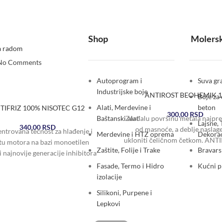
Shop
Molersk
a radom
No Comments
Autoprogram i
Suva gra
Industrijske boje
ANTIROST BEOHEMIK 1
Boje za 
Alati, Merdevine i
beton
TIFRIZ 100% NISOTEC G12
300,00
RSD
Zarđalu površinu metala najpre 
Baštanski alat
Lajsne, 
340,00
RSD
od masnoće, a deblje naslag
ntrovana tečnost za hlađenje i
Merdevine i HTZ oprema
Dekorac
ukloniti čeličnom četkom. ANT
itu motora na bazi monoetilen
Zaštite, Folije i Trake
Bravars
nanosi četkom, sunđerom i
 i najnovije generacije inhibitora
ije na bazi „OAT tehnologije“.
Fasade, Termo i Hidro
Kućni 
izolacije
Silikoni, Purpene i
Lepkovi