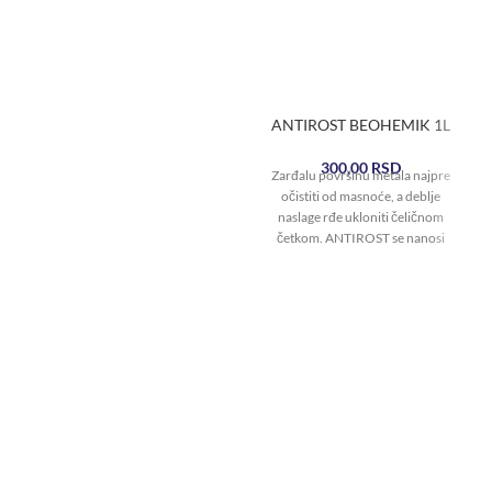
ANTIROST BEOHEMIK 1L
300,00
RSD
Zarđalu površinu metala najpre
očistiti od masnoće, a deblje
naslage rđe ukloniti čeličnom
četkom. ANTIROST se nanosi
četkom, sunđerom ili