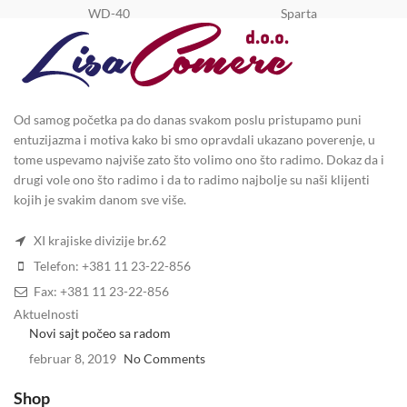
WD-40
Sparta
Od samog početka pa do danas svakom poslu pristupamo puni
entuzijazma i motiva kako bi smo opravdali ukazano poverenje, u
tome uspevamo najviše zato što volimo ono što radimo. Dokaz da i
drugi vole ono što radimo i da to radimo najbolje su naši klijenti
kojih je svakim danom sve više.
XI krajiske divizije br.62
Telefon: +381 11 23-22-856
Fax: +381 11 23-22-856
Aktuelnosti
Novi sajt počeo sa radom
februar 8, 2019
No Comments
Shop