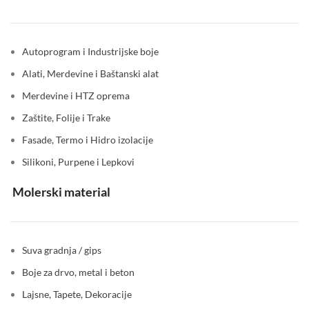
Autoprogram i Industrijske boje
Alati, Merdevine i Baštanski alat
Merdevine i HTZ oprema
Zaštite, Folije i Trake
Fasade, Termo i Hidro izolacije
Silikoni, Purpene i Lepkovi
Molerski material
Suva gradnja / gips
Boje za drvo, metal i beton
Lajsne, Tapete, Dekoracije