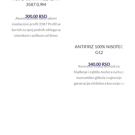
3587 0,9M
300,00
RSD
Aluminijumski dekorativni
nivelacioni profil 3587 Profil se
koristi za spoj podnih obloga sa
visinskom razlikom od 8mm.
Završna obrada 3587
ANTIFRIZ 100% NISOTEC
G12
340,00
RSD
Koncentrovana tečnost za
hlađenje i zaštitu motora na bazi
monoetilen glikola i najnovije
generacije inhibitora korozije na
bazi „OAT tehnologije“.