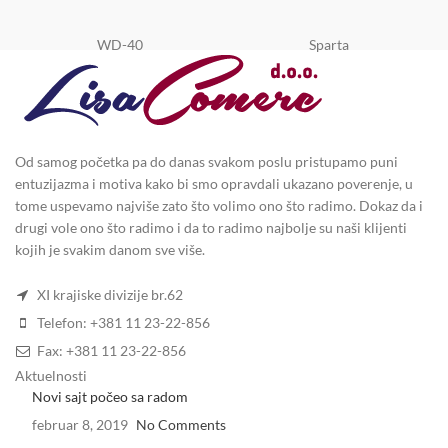
WD-40
Sparta
Od samog početka pa do danas svakom poslu pristupamo puni
entuzijazma i motiva kako bi smo opravdali ukazano poverenje, u
tome uspevamo najviše zato što volimo ono što radimo. Dokaz da i
drugi vole ono što radimo i da to radimo najbolje su naši klijenti
kojih je svakim danom sve više.
XI krajiske divizije br.62
Telefon: +381 11 23-22-856
Fax: +381 11 23-22-856
Aktuelnosti
Novi sajt počeo sa radom
februar 8, 2019
No Comments