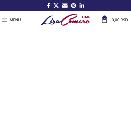
0
MENU
0,00
RSD