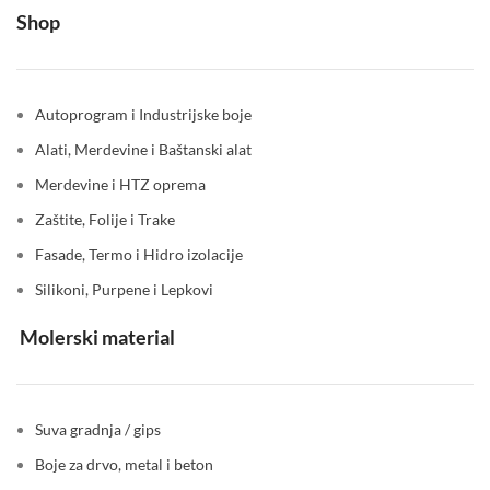
Shop
Autoprogram i Industrijske boje
Alati, Merdevine i Baštanski alat
Merdevine i HTZ oprema
Zaštite, Folije i Trake
Fasade, Termo i Hidro izolacije
Silikoni, Purpene i Lepkovi
Molerski material
Suva gradnja / gips
Boje za drvo, metal i beton