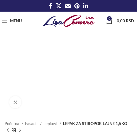
0
MENU
0,00
RSD
Click to enlarge
Početna
Fasade
Lepkovi
LEPAK ZA STIROPOR LAJNE 1,5KG