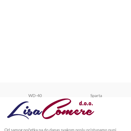
WD-40
Sparta
Od samog početka pa do danas svakom poslu pristupamo puni