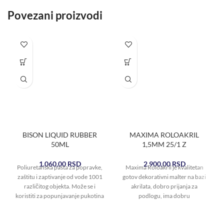
Povezani proizvodi
BISON LIQUID RUBBER
MAXIMA ROLOAKRIL
50ML
1,5MM 25/1 Z
1.060,00
RSD
2.900,00
RSD
Poliuretanska pasta za popravke,
Maxima Roloakril je kvalitetan
zaštitu i zaptivanje od vode 1001
gotov dekorativni malter na bazi
različitog objekta. Može se i
akrilata, dobro prijanja za
koristiti za popunjavanje pukotina
podlogu, ima dobru
i
paropropusnost, čvrstinu i
elastičnost.