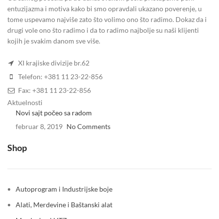
entuzijazma i motiva kako bi smo opravdali ukazano poverenje, u
tome uspevamo najviše zato što volimo ono što radimo. Dokaz da i
drugi vole ono što radimo i da to radimo najbolje su naši klijenti
kojih je svakim danom sve više.
XI krajiske divizije br.62
Telefon: +381 11 23-22-856
Fax: +381 11 23-22-856
Aktuelnosti
Novi sajt počeo sa radom
februar 8, 2019
No Comments
Shop
Autoprogram i Industrijske boje
Alati, Merdevine i Baštanski alat