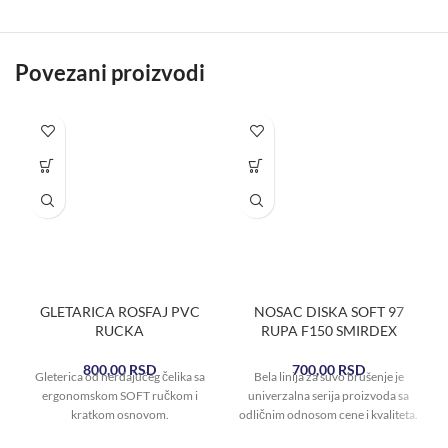
Povezani proizvodi
GLETARICA ROSFAJ PVC
NOSAC DISKA SOFT 97
RUCKA
RUPA F150 SMIRDEX
800,00
RSD
700,00
RSD
Gleterica od nerđajućeg čelika sa
Bela linija za suvo brušenje je
ergonomskom SOFT ručkom i
univerzalna serija proizvoda sa
kratkom osnovom.
odličnim odnosom cene i kvaliteta.