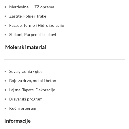
Merdevine i HTZ oprema
Zaštite, Folije i Trake
Fasade, Termo i Hidro izolacije
Silikoni, Purpene i Lepkovi
Molerski material
Suva gradnja / gips
Boje za drvo, metal i beton
Lajsne, Tapete, Dekoracije
Bravarski program
Kućni program
Informacije