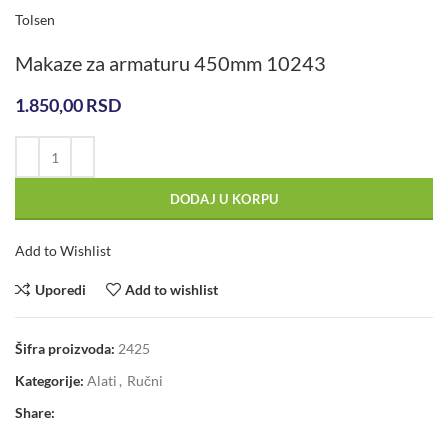
Tolsen
Makaze za armaturu 450mm 10243
1.850,00
RSD
DODAJ U KORPU
Add to Wishlist
Uporedi
Add to wishlist
Šifra proizvoda:
2425
Kategorije:
Alati
,
Ručni
Share: