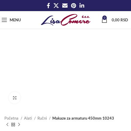
0
MENU
0,00
RSD
Click to enlarge
Početna
Alati
Ručni
Makaze za armaturu 450mm 10243