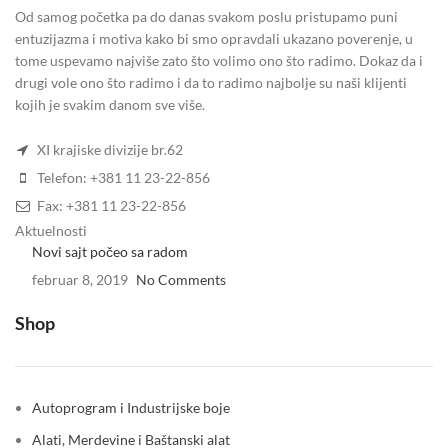
Od samog početka pa do danas svakom poslu pristupamo puni
entuzijazma i motiva kako bi smo opravdali ukazano poverenje, u
tome uspevamo najviše zato što volimo ono što radimo. Dokaz da i
drugi vole ono što radimo i da to radimo najbolje su naši klijenti
kojih je svakim danom sve više.
XI krajiske divizije br.62
Telefon: +381 11 23-22-856
Fax: +381 11 23-22-856
Aktuelnosti
Novi sajt počeo sa radom
februar 8, 2019
No Comments
Shop
Autoprogram i Industrijske boje
Alati, Merdevine i Baštanski alat