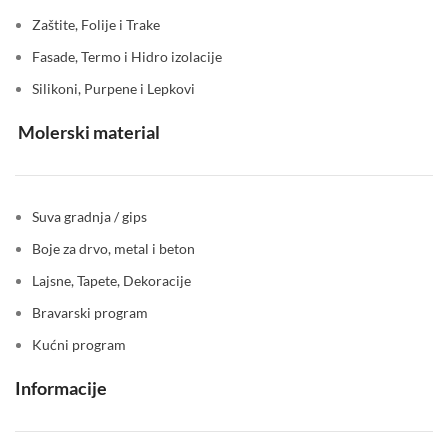
Zaštite, Folije i Trake
Fasade, Termo i Hidro izolacije
Silikoni, Purpene i Lepkovi
Molerski material
Suva gradnja / gips
Boje za drvo, metal i beton
Lajsne, Tapete, Dekoracije
Bravarski program
Kućni program
Informacije