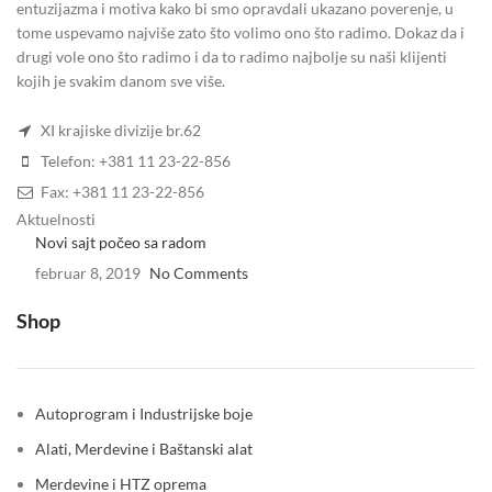
entuzijazma i motiva kako bi smo opravdali ukazano poverenje, u
tome uspevamo najviše zato što volimo ono što radimo. Dokaz da i
drugi vole ono što radimo i da to radimo najbolje su naši klijenti
kojih je svakim danom sve više.
XI krajiske divizije br.62
Telefon: +381 11 23-22-856
Fax: +381 11 23-22-856
Aktuelnosti
Novi sajt počeo sa radom
februar 8, 2019
No Comments
Shop
Autoprogram i Industrijske boje
Alati, Merdevine i Baštanski alat
Merdevine i HTZ oprema