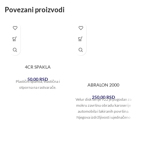
Povezani proizvodi
4CR SPAKLA
50,00
RSD
Plastični špahtla, elastična i
ABRALON 2000
otporna na rastvarače.
250,00
RSD
Velur disk serije 922 je pogodan za
mokru završnu obradu karoserije
automobila i lakiranih površina.
Njegova izdržljivost i ujednačeno
matiranje