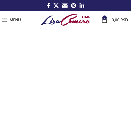
0
MENU
0,00
RSD