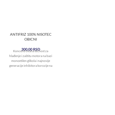
ANTIFRIZ 100% NISOTEC
OBICNI
300,00
RSD
Koncentrovana tečnost za
hlađenje i zaštitu motora na bazi
monoetilen glikola i najnovije
generacije inhibitora korozije na
bazi „OAT tehnologije“.