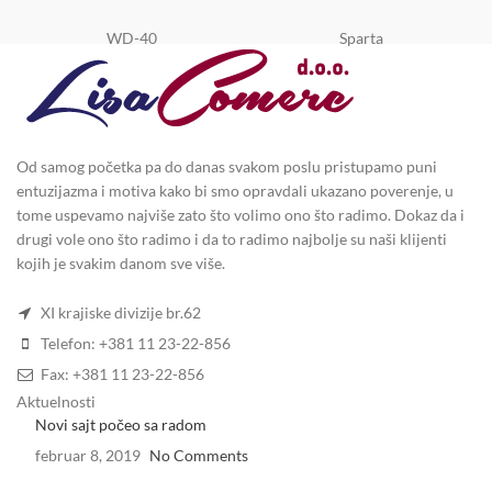
WD-40
Sparta
Od samog početka pa do danas svakom poslu pristupamo puni
entuzijazma i motiva kako bi smo opravdali ukazano poverenje, u
tome uspevamo najviše zato što volimo ono što radimo. Dokaz da i
drugi vole ono što radimo i da to radimo najbolje su naši klijenti
kojih je svakim danom sve više.
XI krajiske divizije br.62
Telefon: +381 11 23-22-856
Fax: +381 11 23-22-856
Aktuelnosti
Novi sajt počeo sa radom
februar 8, 2019
No Comments