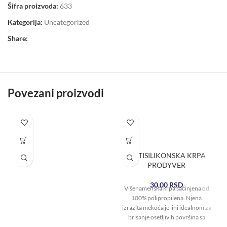
Šifra proizvoda:
633
Kategorija:
Uncategorized
Share:
Povezani proizvodi
ANTISILIKONSKA KRPA
PRODYVER
30,00
RSD
Višenamenska krpa sačinjena od
100% polipropilena. Njena
izrazita mekoća je lini idealnom za
brisanje osetljivih površina sa
vodom ili hemikalijama.