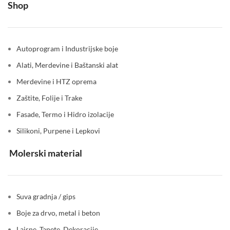
Shop
Autoprogram i Industrijske boje
Alati, Merdevine i Baštanski alat
Merdevine i HTZ oprema
Zaštite, Folije i Trake
Fasade, Termo i Hidro izolacije
Silikoni, Purpene i Lepkovi
Molerski material
Suva gradnja / gips
Boje za drvo, metal i beton
Lajsne, Tapete, Dekoracije