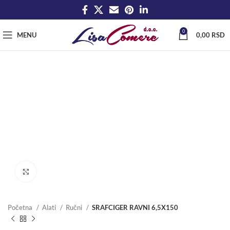
0
MENU
0,00
RSD
Click to enlarge
Početna
Alati
Ručni
SRAFCIGER RAVNI 6,5X150