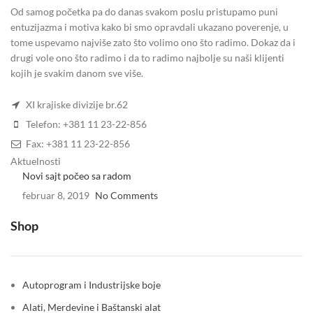
Od samog početka pa do danas svakom poslu pristupamo puni
entuzijazma i motiva kako bi smo opravdali ukazano poverenje, u
tome uspevamo najviše zato što volimo ono što radimo. Dokaz da i
drugi vole ono što radimo i da to radimo najbolje su naši klijenti
kojih je svakim danom sve više.
XI krajiske divizije br.62
Telefon: +381 11 23-22-856
Fax: +381 11 23-22-856
Aktuelnosti
Novi sajt počeo sa radom
februar 8, 2019
No Comments
Shop
Autoprogram i Industrijske boje
Alati, Merdevine i Baštanski alat