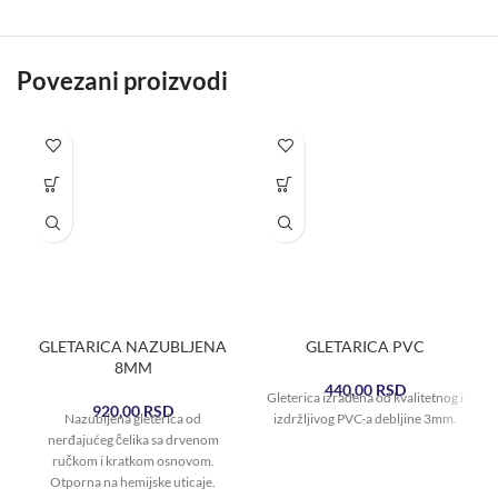
Povezani proizvodi
GLETARICA NAZUBLJENA
GLETARICA PVC
8MM
440,00
RSD
Gleterica izrađena od kvalitetnog i
920,00
RSD
Nazubljena gleterica od
izdržljivog PVC-a debljine 3mm.
nerđajućeg čelika sa drvenom
ručkom i kratkom osnovom.
Otporna na hemijske uticaje.