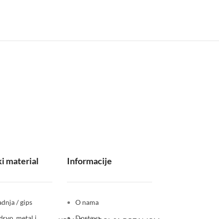
i material
Informacije
dnja / gips
O nama
drvo, metal i
Dostava