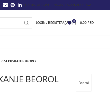
PITANJA I ODGOVORI
NAČIN PLAĆANJA
DOSTAVA
0
LOGIN / REGISTER
0
0,00
RSD
AP ZA PRSKANJE BEOROL
SKANJE BEOROL
Beorol