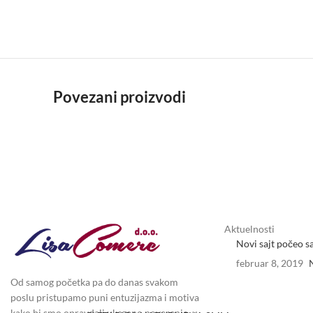
Povezani proizvodi
Aktuelnosti
Novi sajt počeo s
februar 8, 2019
Od samog početka pa do danas svakom
poslu pristupamo puni entuzijazma i motiva
kako bi smo opravdali ukazano poverenje, u