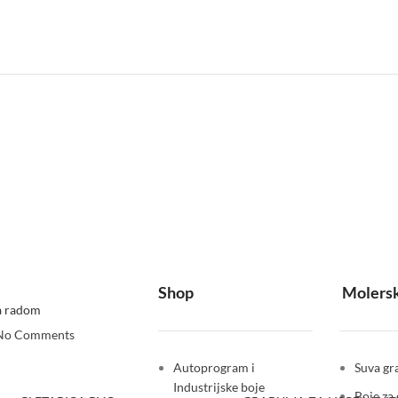
Shop
Molersk
a radom
No Comments
Autoprogram i
Suva gra
Industrijske boje
Boje za 