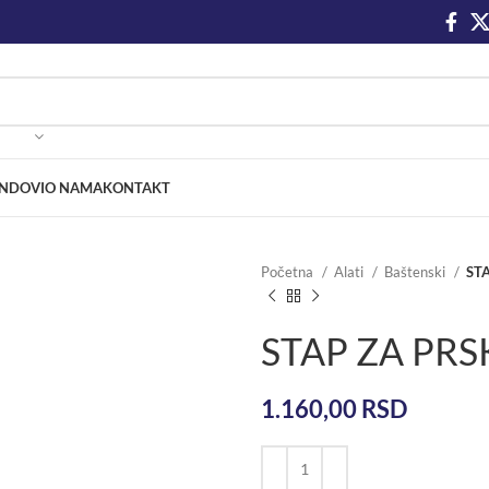
NDOVI
O NAMA
KONTAKT
Početna
Alati
Baštenski
ST
STAP ZA PR
1.160,00
RSD