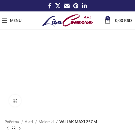
0
MENU
0,00
RSD
Click to enlarge
Početna
Alati
Molerski
VALJAK MAXI 25CM