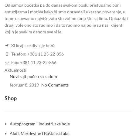
Od samog početka pa do danas svakom poslu pristupamo puni
entuzijazma i motiva kako bi smo opravdali ukazano poverenje, u
tome uspevamo najviše zato što volimo ono što radimo. Dokaz da i
drugi vole ono što radimo i da to radimo najbolje su naši klijenti
kojih je svakim danom sve više.
XI krajiske divizije br.62
Telefon: +381 11 23-22-856
Fax: +381 11 23-22-856
Aktuelnosti
Novi sajt počeo sa radom
februar 8, 2019
No Comments
Shop
Autoprogram i Industrijske boje
Alati, Merdevine i Baštanski alat