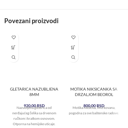
Povezani proizvodi
GLETARICA NAZUBLJENA
MOTIKA NIKSICANKA SA
8MM
DRZALJOM BEOROL
920,00
RSD
800,00
RSD
Nazubljena gleterica od
Motika nikšićka, fino kovana,
nerđajućeg čelika sa drvenom
pogodna za sve baštenske radove.
ručkom i kratkom osnovom.
Otporna na hemijske uticaje.