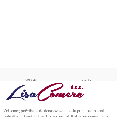
WD-40
Sparta
Od samog početka pa do danas svakom poslu pristupamo puni
entuzijazma i motiva kako bi smo opravdali ukazano poverenje, u