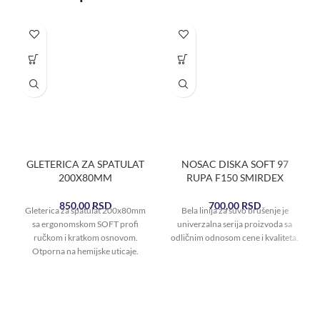
GLETERICA ZA SPATULAT
NOSAC DISKA SOFT 97
200X80MM
RUPA F150 SMIRDEX
850,00
RSD
700,00
RSD
Gleterica za špatulat 200x80mm
Bela linija za suvo brušenje je
sa ergonomskom SOFT profi
univerzalna serija proizvoda sa
ručkom i kratkom osnovom.
odličnim odnosom cene i kvaliteta.
Otporna na hemijske uticaje.