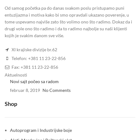
Od samog početka pa do danas svakom poslu pristupamo puni
entuzijazma i motiva kako bi smo opravdali ukazano poverenje, u
tome uspevamo najviše zato što volimo ono što radimo. Dokaz da i
drugi vole ono što radimo i da to radimo najbolje su naši klijenti
kojih je svakim danom sve više.
XI krajiske divizije br.62
Telefon: +381 11 23-22-856
Fax: +381 11 23-22-856
Aktuelnosti
Novi sajt počeo sa radom
februar 8, 2019
No Comments
Shop
Autoprogram i Industrijske boje