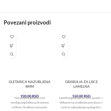
Povezani proizvodi
GLETARICA NAZUBLJENA
GRABULJA ZA LISCE
8MM
LAMELNA
920,00
RSD
550,00
RSD
Nazubljena gleterica od
Lamelne grabulje za lišće, posebno
nerđajućeg čelika sa drvenom
efikasne na uređenim površinama
ručkom i kratkom osnovom.
za brzo sakupljanje opalog lišća.