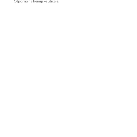
Otporna na hemijske uticaje.
Dimenzija zuba 8x8mm