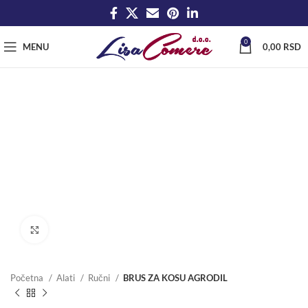
0
MENU
0,00
RSD
Click to enlarge
Početna
Alati
Ručni
BRUS ZA KOSU AGRODIL