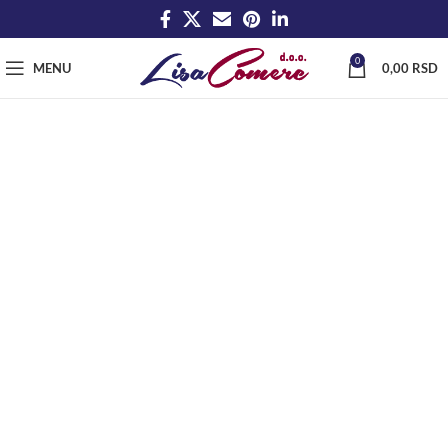
0
MENU
0,00
RSD