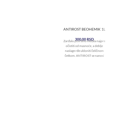
ANTIROST BEOHEMIK 1L
300,00
RSD
Zarđalu površinu metala najpre
očistiti od masnoće, a deblje
naslage rđe ukloniti čeličnom
četkom. ANTIROST se nanosi
četkom, sunđerom ili