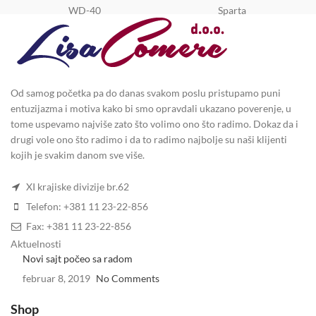
WD-40
Sparta
Od samog početka pa do danas svakom poslu pristupamo puni
entuzijazma i motiva kako bi smo opravdali ukazano poverenje, u
tome uspevamo najviše zato što volimo ono što radimo. Dokaz da i
drugi vole ono što radimo i da to radimo najbolje su naši klijenti
kojih je svakim danom sve više.
XI krajiske divizije br.62
Telefon: +381 11 23-22-856
Fax: +381 11 23-22-856
Aktuelnosti
Novi sajt počeo sa radom
februar 8, 2019
No Comments
Shop