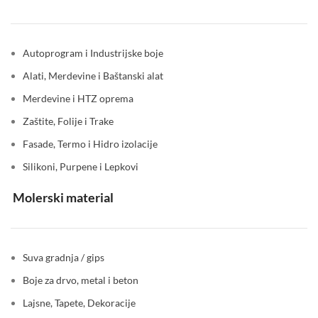
Autoprogram i Industrijske boje
Alati, Merdevine i Baštanski alat
Merdevine i HTZ oprema
Zaštite, Folije i Trake
Fasade, Termo i Hidro izolacije
Silikoni, Purpene i Lepkovi
Molerski material
Suva gradnja / gips
Boje za drvo, metal i beton
Lajsne, Tapete, Dekoracije