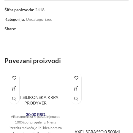
Šifra proizvoda:
2418
Kategorija:
Uncategorized
Share:
Povezani proizvodi
ANTISILIKONSKA KRPA
PRODYVER
30,00
RSD
Višenamenska krpa sačinjena od
100% polipropilena. Njena
izrazita mekoća je lini idealnom za
AXEL SGRASSO 0,500ML