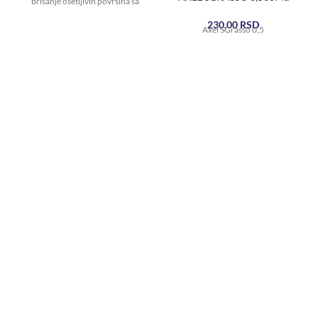
brisanje osetljivih površina sa
vodom ili hemikalijama.
230,00
RSD
Axel SGrasso 0,5