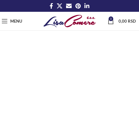
0
MENU
0,00
RSD