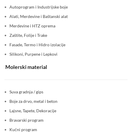
Autoprogram i Industrijske boje
Alati, Merdevine i Baštanski alat
Merdevine i HTZ oprema
Zaštite, Folije i Trake
Fasade, Termo i Hidro izolacije
Silikoni, Purpene i Lepkovi
Molerski material
Suva gradnja / gips
Boje za drvo, metal i beton
Lajsne, Tapete, Dekoracije
Bravarski program
Kućni program