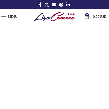
0
MENU
0,00
RSD