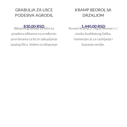
GRABULJA ZA LISCE
KRAMP BEOROL SA
PODESIVA AGRODIL
DRZALJOM
830,00
RSD
1.440,00
RSD
Sklopive grabulje za lišće su
Kovani kramp 2.5kg je iskovan od
posebno efikasne na uređenim
visoko kvalitetnog čelika.
površinama za brzo sakupljanje
Namenjen je za razbijanje i
opalog lišća. Sistem za sklapanje
kopanje zemlje.
štedi prostor