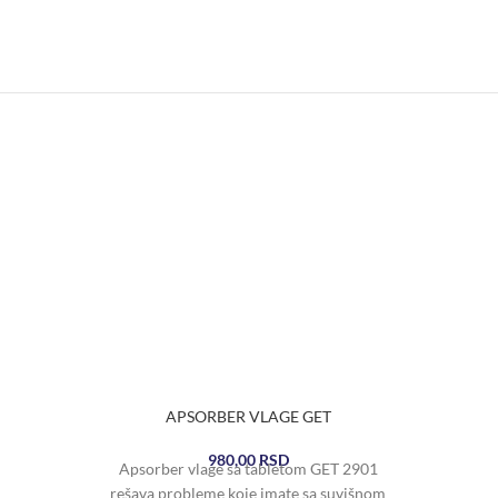
APSORBER VLAGE GET
980,00
RSD
Apsorber vlage sa tabletom GET 2901
rešava probleme koje imate sa suvišnom