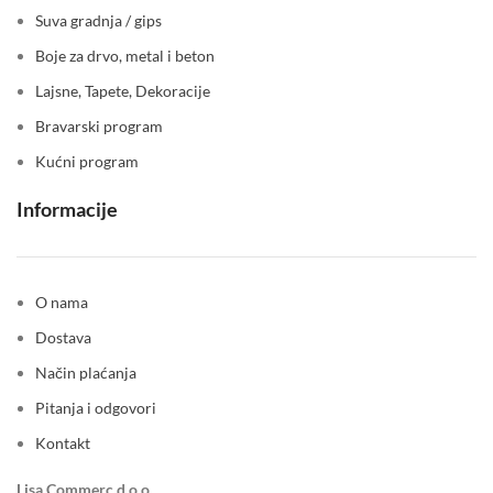
Suva gradnja / gips
Boje za drvo, metal i beton
Lajsne, Tapete, Dekoracije
Bravarski program
Kućni program
Informacije
O nama
Dostava
Način plaćanja
Pitanja i odgovori
Kontakt
Lisa Commerc d.o.o.