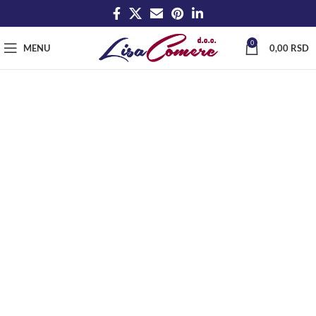
0
MENU
0,00
RSD