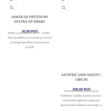
ANKER SA PRSTENOM
EKSTRA AP M8X80
30,00
RSD
Anker sa prstenom AP M – 8×80 –
Extra kvalitet je vrhunski proizvod
iz kategorije Ankeri koji će vam
pružiti
ANTIFRIZ 100% NISOTEC
OBICNI
300,00
RSD
Koncentrovana tečnost za
hlađenje i zaštitu motora na bazi
monoetilen glikola i najnovije
generacije inhibitora korozije na
bazi „OAT tehnologije“.