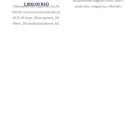
sa suvišnom vlagom u kući, stanu,
1.800,00
RSD
Višenamenski, otporan na UV
podrumu, magacinu, vikendici.
herter na osnovi izocijanata za
Sprečite
4CR 2K boje, 2K prajmere, 2K
filere, 2K bezbojne lakove, itd.