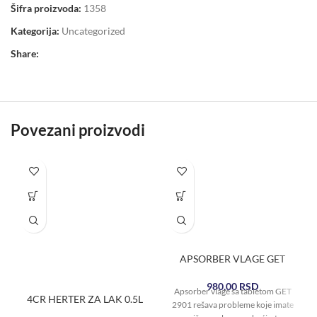
Šifra proizvoda:
1358
Kategorija:
Uncategorized
Share:
Povezani proizvodi
APSORBER VLAGE GET
980,00
RSD
Apsorber vlage sa tabletom GET
4CR HERTER ZA LAK 0.5L
2901 rešava probleme koje imate