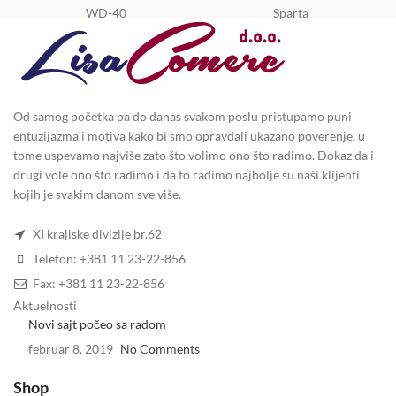
WD-40
Sparta
Od samog početka pa do danas svakom poslu pristupamo puni
entuzijazma i motiva kako bi smo opravdali ukazano poverenje, u
tome uspevamo najviše zato što volimo ono što radimo. Dokaz da i
drugi vole ono što radimo i da to radimo najbolje su naši klijenti
kojih je svakim danom sve više.
XI krajiske divizije br.62
Telefon: +381 11 23-22-856
Fax: +381 11 23-22-856
Aktuelnosti
Novi sajt počeo sa radom
februar 8, 2019
No Comments
Shop