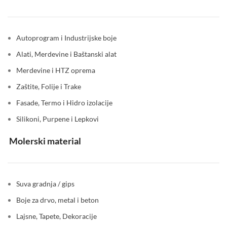
Autoprogram i Industrijske boje
Alati, Merdevine i Baštanski alat
Merdevine i HTZ oprema
Zaštite, Folije i Trake
Fasade, Termo i Hidro izolacije
Silikoni, Purpene i Lepkovi
Molerski material
Suva gradnja / gips
Boje za drvo, metal i beton
Lajsne, Tapete, Dekoracije