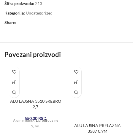
Šifra proizvoda:
213
Kategorija:
Uncategorized
Share:
Povezani proizvodi
ALU LAJSNA 3510 SREBRO
2,7
550,00
RSD
Aluminijumski L profil duzine
ALU LAJSNA PRELAZNA
2,7m.
3587 0,9M