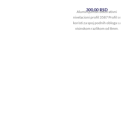
300,00
RSD
Aluminijumski dekorativni
nivelacioni profil 3587 Profil se
koristi za spoj podnih obloga sa
visinskom razlikom od 8mm.
Završna obrada 3587