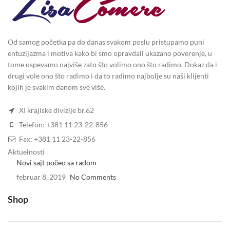
Od samog početka pa do danas svakom poslu pristupamo puni
entuzijazma i motiva kako bi smo opravdali ukazano poverenje, u
tome uspevamo najviše zato što volimo ono što radimo. Dokaz da i
drugi vole ono što radimo i da to radimo najbolje su naši klijenti
kojih je svakim danom sve više.
XI krajiske divizije br.62
Telefon: +381 11 23-22-856
Fax: +381 11 23-22-856
Aktuelnosti
Novi sajt počeo sa radom
februar 8, 2019
No Comments
Shop