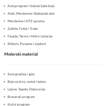
Autoprogram i Industrijske boje
Alati, Merdevine i Baštanski alat
Merdevine i HTZ oprema
Zaštite, Folije i Trake
Fasade, Termo i Hidro izolacije
Silikoni, Purpene i Lepkovi
Molerski material
Suva gradnja / gips
Boje za drvo, metal i beton
Lajsne, Tapete, Dekoracije
Bravarski program
Kućni program