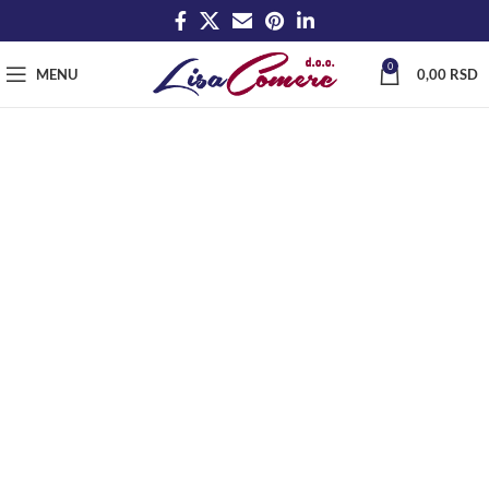
0
MENU
0,00
RSD