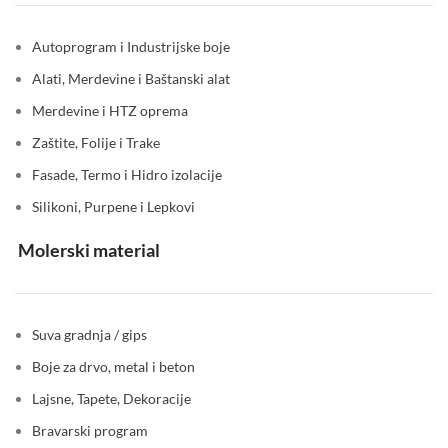
Autoprogram i Industrijske boje
Alati, Merdevine i Baštanski alat
Merdevine i HTZ oprema
Zaštite, Folije i Trake
Fasade, Termo i Hidro izolacije
Silikoni, Purpene i Lepkovi
Molerski material
Suva gradnja / gips
Boje za drvo, metal i beton
Lajsne, Tapete, Dekoracije
Bravarski program