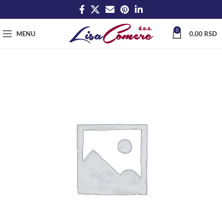
0
MENU
0,00
RSD