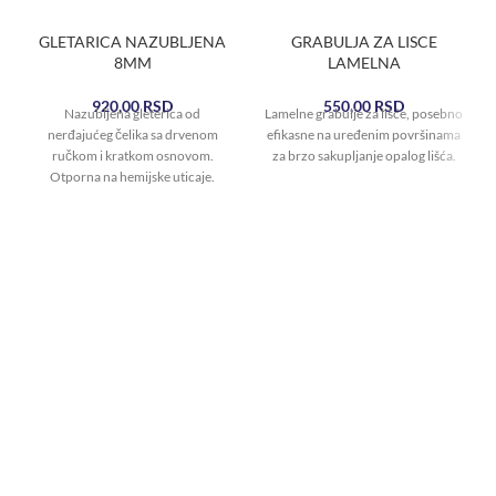
GLETARICA NAZUBLJENA
GRABULJA ZA LISCE
8MM
LAMELNA
920,00
RSD
550,00
RSD
Nazubljena gleterica od
Lamelne grabulje za lišće, posebno
nerđajućeg čelika sa drvenom
efikasne na uređenim površinama
ručkom i kratkom osnovom.
za brzo sakupljanje opalog lišća.
Otporna na hemijske uticaje.
Dimenzija zuba 8x8mm